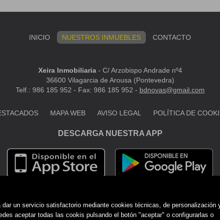
INICIO
NUESTROS INMUEBLES
CONTACTO
Xeira Inmobiliaria
-
C/ Arzobispo Andrade nº4
36600 Vilagarcia de Arousa (Pontevedra)
Telf.: 986 185 952 - Fax: 986 185 952 -
bdnovas@gmail.com
ESTACADOS
MAPA WEB
AVISO LEGAL
POLÍTICA DE COOK
DESCARGA NUESTRA APP
dar un servicio satisfactorio mediante cookies técnicas, de personalización 
es aceptar todas las cookis pulsando el botón "aceptar" o configurarlas o