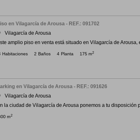
iso en Vilagarcía de Arousa - REF.: 091702
Vilagarcía de Arousa
om
ste amplio piso en venta está situado en Vilagarcía de Arousa, e
2
3
Habitaciones
2
Baños
4
Planta
175 m
arking en Vilagarcía de Arousa - REF.: 091626
Vilagarcía de Arousa
om
n la ciudad de Vilagarcía de Arousa ponemos a tu disposición p
2
800 m