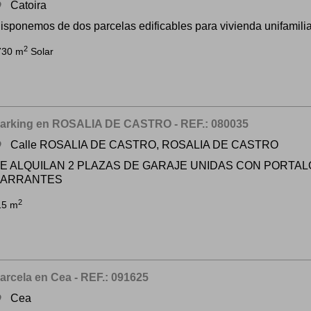
Catoira
om
isponemos de dos parcelas edificables para vivienda unifamiliar
2
730 m
Solar
arking en ROSALIA DE CASTRO - REF.: 080035
Calle ROSALIA DE CASTRO, ROSALIA DE CASTRO
om
E ALQUILAN 2 PLAZAS DE GARAJE UNIDAS CON PORTA
BARRANTES
2
15 m
arcela en Cea - REF.: 091625
Cea
om