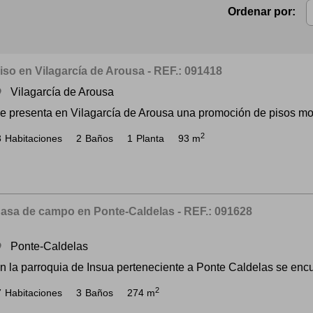
Ordenar por:
iso en Vilagarcía de Arousa - REF.: 091418
Vilagarcía de Arousa
om
e presenta en Vilagarcía de Arousa una promoción de pisos mod
2
3
Habitaciones
2
Baños
1
Planta
93 m
asa de campo en Ponte-Caldelas - REF.: 091628
Ponte-Caldelas
om
n la parroquia de Insua perteneciente a Ponte Caldelas se encu
2
7
Habitaciones
3
Baños
274 m