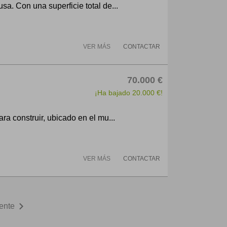
a. Con una superficie total de...
VER MÁS
CONTACTAR
70.000 €
¡Ha bajado 20.000 €!
ra construir, ubicado en el mu...
VER MÁS
CONTACTAR
chevron_right
ente