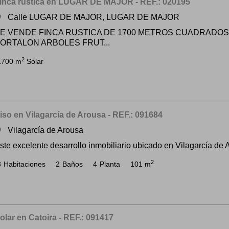
inca rústica en LUGAR DE MAJOR - REF.: 020195
Calle LUGAR DE MAJOR, LUGAR DE MAJOR
om
E VENDE FINCA RUSTICA DE 1700 METROS CUADRADO
ORTALON ARBOLES FRUT...
2
1700 m
Solar
iso en Vilagarcía de Arousa - REF.: 091684
Vilagarcía de Arousa
om
ste excelente desarrollo inmobiliario ubicado en Vilagarcía de A
2
3
Habitaciones
2
Baños
4
Planta
101 m
olar en Catoira - REF.: 091417