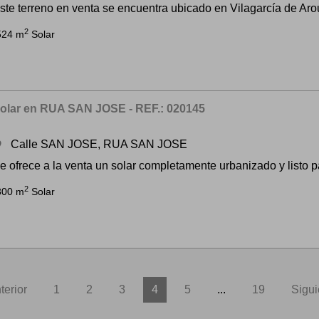
ste terreno en venta se encuentra ubicado en Vilagarcía de Arous
2
524 m
Solar
olar en RUA SAN JOSE - REF.: 020145
Calle SAN JOSE, RUA SAN JOSE
om
e ofrece a la venta un solar completamente urbanizado y listo pa
2
300 m
Solar
terior
1
2
3
4
5
...
19
Sigui