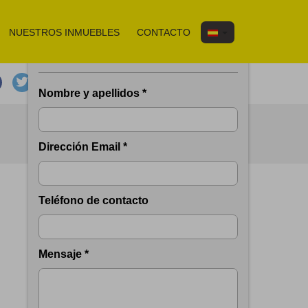
NUESTROS INMUEBLES
CONTACTO
Solicitar información del inmueble
email
print
ANTERIOR
SIGUIENTE
Nombre y apellidos *
Dirección Email *
Teléfono de contacto
Mensaje *