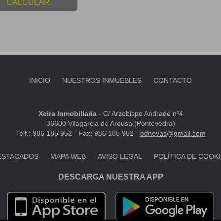
CALCULAR
INICIO
NUESTROS INMUEBLES
CONTACTO
Xeira Inmobiliaria
-
C/ Arzobispo Andrade nº4
36600 Vilagarcia de Arousa (Pontevedra)
Telf.: 986 185 952 - Fax: 986 185 952 -
bdnovas@gmail.com
ESTACADOS
MAPA WEB
AVISO LEGAL
POLÍTICA DE COOK
DESCARGA NUESTRA APP