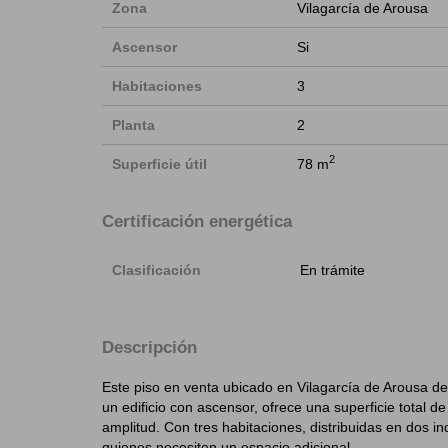
Zona
Vilagarcía de Arousa
Ascensor
Si
Habitaciones
3
Planta
2
2
Superficie útil
78 m
Certificación energética
Clasificación
En trámite
Descripción
Este piso en venta ubicado en Vilagarcía de Arousa de
un edificio con ascensor, ofrece una superficie total d
amplitud. Con tres habitaciones, distribuidas en dos i
quienes necesiten un espacio adicional.