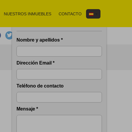
NUESTROS INMUEBLES
CONTACTO
Solicitar información del inmueble
email
print
ANTERIOR
SIGUIENTE
Nombre y apellidos *
Dirección Email *
Teléfono de contacto
Mensaje *