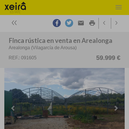
email
print
Finca rústica en venta en Arealonga
Arealonga (Vilagarcía de Arousa)
59.999 €
REF.: 091605