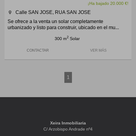
¡Ha bajado 20.000 €!
Calle SAN JOSE, RUA SAN JOSE
room
Se ofrece a la venta un solar completamente
urbanizado y listo para construir, ubicado en el mu...
2
300 m
Solar
CONTACTAR
VER MÁS
1
Xeira Inmobiliaria
C/ Arzobispo Andrade nº4