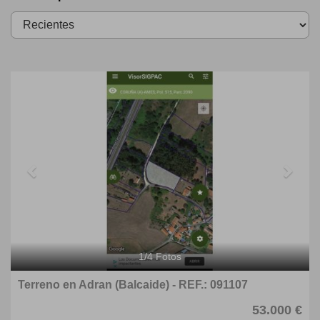
Previous
Next
1
/
4
Fotos
Terreno en Adran (Balcaide) - REF.: 091107
53.000 €