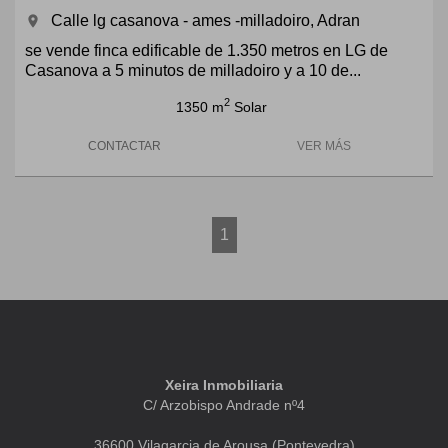
Calle lg casanova - ames -milladoiro, Adran
room
se vende finca edificable de 1.350 metros en LG de
Casanova a 5 minutos de milladoiro y a 10 de...
2
1350 m
Solar
CONTACTAR
VER MÁS
1
Xeira Inmobiliaria
C/ Arzobispo Andrade nº4
36600 Vilagarcia de Arousa (Pontevedra)