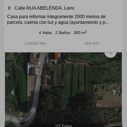
Calle RUA ABELENDA, Leiro
room
Casa para reformar íntegramente 2000 metros de
parcela. cuenta con luz y agua (ayuntamiento y p...
2
4
Habs
2
Baños
300 m
CONTACTAR
VER MÁS
Previous
Next
1
/
2
Fotos