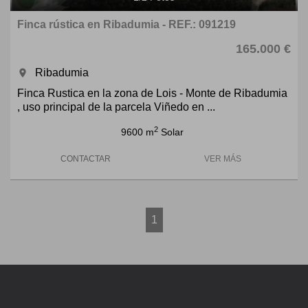
Finca rústica en Ribadumia - REF.: 091219
165.000 €
Ribadumia
room
Finca Rustica en la zona de Lois - Monte de Ribadumia
, uso principal de la parcela Viñedo en ...
2
9600 m
Solar
CONTACTAR
VER MÁS
1