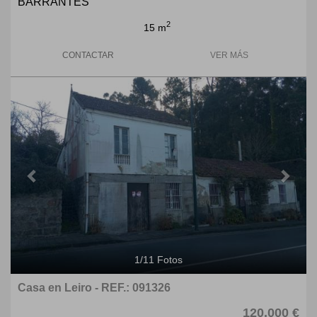
BARRANTES
2
15 m
CONTACTAR
VER MÁS
Previous
Next
1
/
11
Fotos
Casa en Leiro - REF.: 091326
120.000 €