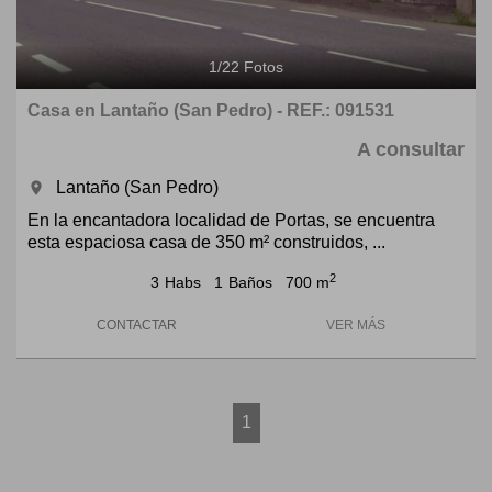
1
/
22
Fotos
Casa en Lantaño (San Pedro) - REF.: 091531
A consultar
Lantaño (San Pedro)
room
En la encantadora localidad de Portas, se encuentra
esta espaciosa casa de 350 m² construidos, ...
2
3
Habs
1
Baños
700 m
CONTACTAR
VER MÁS
1