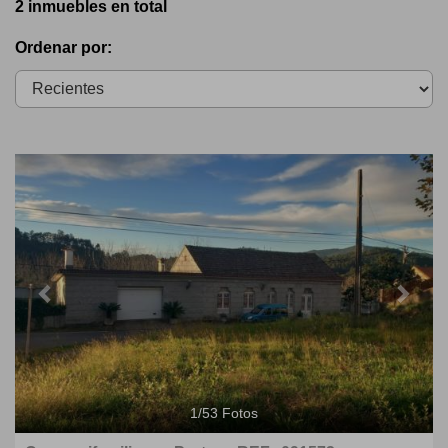
2 inmuebles en total
Ordenar por:
Previous
Next
1
/
53
Fotos