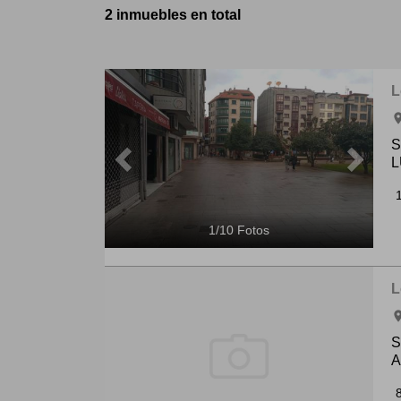
2 inmuebles en total
Previous
Next
L
ro
S
L
1
/
10
Fotos
L
ro
S
A