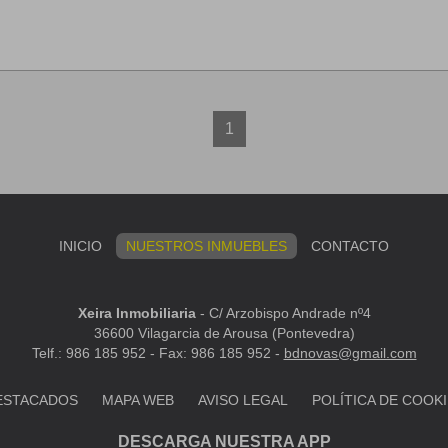
1
INICIO
NUESTROS INMUEBLES
CONTACTO
Xeira Inmobiliaria
-
C/ Arzobispo Andrade nº4
36600 Vilagarcia de Arousa (Pontevedra)
Telf.: 986 185 952 - Fax: 986 185 952 -
bdnovas@gmail.com
ESTACADOS
MAPA WEB
AVISO LEGAL
POLÍTICA DE COOK
DESCARGA NUESTRA APP