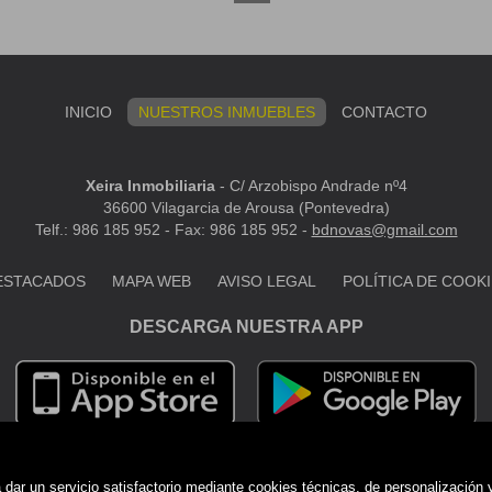
INICIO
NUESTROS INMUEBLES
CONTACTO
Xeira Inmobiliaria
-
C/ Arzobispo Andrade nº4
36600 Vilagarcia de Arousa (Pontevedra)
Telf.: 986 185 952 - Fax: 986 185 952 -
bdnovas@gmail.com
ESTACADOS
MAPA WEB
AVISO LEGAL
POLÍTICA DE COOK
DESCARGA NUESTRA APP
dar un servicio satisfactorio mediante cookies técnicas, de personalización 