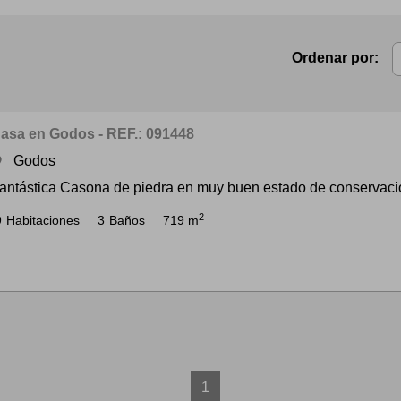
Ordenar por:
asa en Godos - REF.: 091448
Godos
om
antástica Casona de piedra en muy buen estado de conservación
2
9
Habitaciones
3
Baños
719 m
1