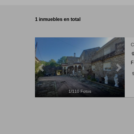
1 inmuebles en total
Previous
Next
C
ro
F
1
/
110
Fotos