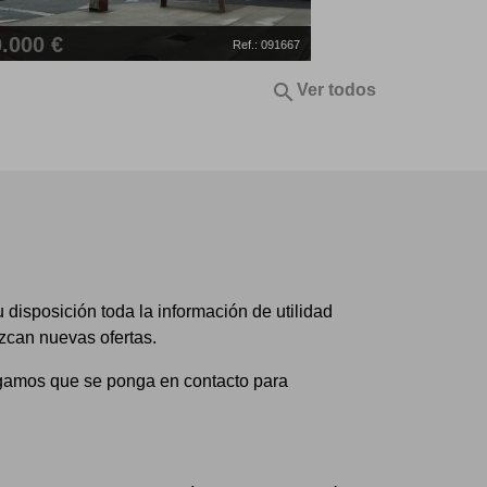
.000 €
120.000 €
Ref.: 091687
2
2
 2 Habs., 84 M
Terreno,2517 M
search
Ver todos
juan de Arosa
Calle escola do canto0,
isposición toda la información de utilidad
ezcan nuevas ofertas.
rogamos que se ponga en contacto para