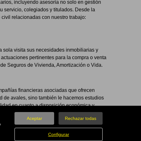
iarios, incluyendo asesoría no solo en gestión
 servicio, colegiados y titulados. Desde la
ivil relacionadas con nuestro trabajo:
 sola visita sus necesidades inmobiliarias y
actuaciones pertinentes para la compra o venta
a de Seguros de Vivienda, Amortización o Vida.
mpañías financieras asociadas que ofrecen
ad de avales, sino también le hacemos estudios
lidad en cuanto a disposición económica y
con los gastos más importantes, es por ello,
Aceptar
Rechazar todas
ándose la misma según sus necesidades,
y
Configurar
os y procurador, la garantía de satisfacción en