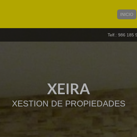
INICIO
Telf.: 986 185 
XEIRA
LQUILAR? Dada la alta demanda, b
dude en llamarnos