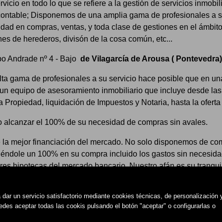
icio en todo lo que se refiere a la gestión de servicios inmobil
 y contable; Disponemos de una amplia gama de profesionales a su
ad en compras, ventas, y toda clase de gestiones en el ámbito c
nes de herederos, divisón de la cosa común, etc...
po Andrade nº 4 - Bajo
de Vilagarcía de Arousa ( Pontevedra)
ta gama de profesionales a su servicio hace posible que en una
n equipo de asesoramiento inmobiliario que incluye desde las 
a Propiedad, liquidación de Impuestos y Notaria, hasta la ofert
o alcanzar el 100% de su necesidad de compras sin avales.
e la mejor financiación del mercado. No solo disponemos de co
eciéndole un 100% en su compra incluido los gastos sin necesid
es hipotecas del mercado bancario. Nuestro afán es su tranqui
rimeros años de adquisición cuando un comprador se encuentra 
, pagando al inicio una cuota que le resulte cómoda increment
dar un servicio satisfactorio mediante cookies técnicas, de personalización 
es aceptar todas las cookis pulsando el botón "aceptar" o configurarlas o
 de personal cualificado y equipo legal compuesto de dos abogad