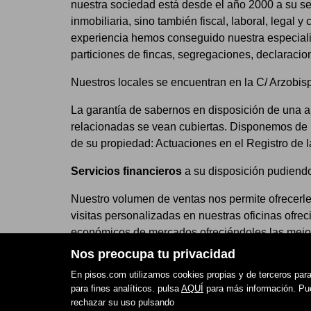
nuestra sociedad está desde el año 2000 a su serv
inmobiliaria, sino también fiscal, laboral, legal
experiencia hemos conseguido nuestra especialid
particiones de fincas, segregaciones, declaracio
Nuestros locales se encuentran en la C/ Arzobis
La garantía de sabernos en disposición de una al
relacionadas se vean cubiertas. Disponemos de u
de su propiedad: Actuaciones en el Registro de l
Servicios financieros
a su disposición pudiend
Nuestro volumen de ventas nos permite ofrecerl
visitas personalizadas en nuestras oficinas ofr
económicos de mercados ofreciéndoles las mejor
facilidad de cuotas. Entendemos que es en los p
Nos preocupa tu privacidad
que le facilitamos una financiación a su medida
En pisos.com utilizamos cookies propias y de terceros para 
manteniéndose fija los primeros años.
para fines analíticos. pulsa
AQUÍ
para más información. Pued
rechazar su uso pulsando
Servicio legal
con asesoría en nuestras oficinas