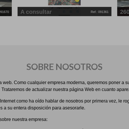
260.000 €
200
091361
Ref.: 091667
2
Piso, 3 Habs., 103 M
Piso,
Vilagarcía de Arousa
Villa
SOBRE NOSOTROS
a web. Como cualquier empresa moderna, queremos poner a su d
et. Trataremos de actualizar nuestra página Web en cuanto apar
Internet como ha oído hablar de nosotros por primera vez, le 
 a su entera disposición para asesorarle.
 sobre nuestra empresa: